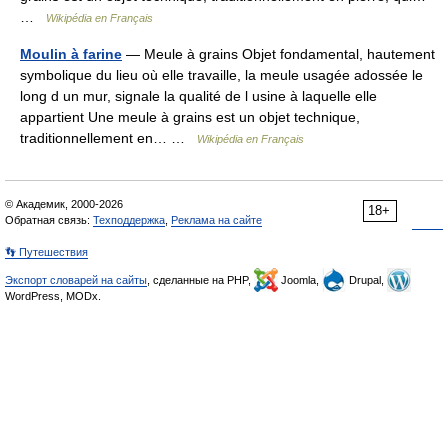
…
Wikipédia en Français
Moulin à farine
— Meule à grains Objet fondamental, hautement
symbolique du lieu où elle travaille, la meule usagée adossée le
long d un mur, signale la qualité de l usine à laquelle elle
appartient Une meule à grains est un objet technique,
traditionnellement en… …
Wikipédia en Français
© Академик, 2000-2026
18+
Обратная связь:
Техподдержка
,
Реклама на сайте
👣 Путешествия
Экспорт словарей на сайты
, сделанные на PHP,
Joomla,
Drupal,
WordPress, MODx.