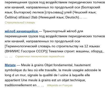
перемещения грузов под воздействием периодических толчков
или качаний, направленных по продольной оси (Болгарский
язык; Български) люлков [стръскващ] улей (Чешский язык;
Čeština) střásací žlab (Немецкий язык; Deutsch)… …
Строительный словарь
жёлоб качающийся
— Транспортный жёлоб для
перемещения грузов под воздействием периодических толчков
или качаний, направленных по продольной оси
[Терминологический словарь по строительству на 12 языках
(ВНИИИС Госстроя СССР)] Тематики строит. машины, оборуд.,
… …
Справочник технического переводчика
Metate
— Meule à grains Objet fondamental, hautement
symbolique du lieu où elle travaille, la meule usagée adossée le
long d un mur, signale la qualité de l usine à laquelle elle
appartient Une meule à grains est un objet technique,
traditionnellement en… …
Wikipédia en Français