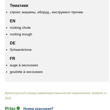
Тематики
строит. машины, оборуд., инструмент прочие
EN
rocking chute
rocking trough
DE
Schwenkrinne
FR
auge à secousses
goulotte à secousses
Франко-русский словарь нормативно-технической терминологии
.
academic.ru
.
2015
.
Игры ⚽
Нужна курсовая?